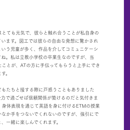
とても元気で、彼らと触れ合うことが私自身の
ています。図工では彼らの自由な発想に驚かされ
という児童が多く、作品を介してコミュニケーシ
すね。私は立教小学校の卒業生なのですが、当
たことが、ATの方に手伝ってもらうと上手にでき
ます。
もたちと接する際に戸惑うこともありました
全力で過ごせば信頼関係が築けるのだと気付きま
、身体表現を通じて英語を身に付けるETMの授業
かなか手をつないでくれないのですが、強引にで
と、一緒に楽しんでくれます。