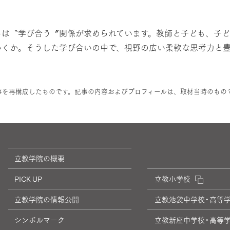
は〝学び合う〞関係が求められています。教師と子ども、子ど
いくか。そうした学び合いの中で、視野の広い柔軟な思考力と
月)の記事を再構成したものです。記事の内容およびプロフィールは、取材当時のもの
立教学院の概要
PICK UP
立教小学校
立教学院の情報公開
立教池袋中学校・高等
シンボルマーク
立教新座中学校・高等